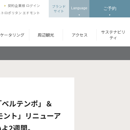
ズ
契約企業様 ログイン
ブランド
ご予約
Language
サイト
トロポリタン エドモント
サステナビリ
ケータリング
周辺観光
アクセス
ティ
「ベルテンポ」＆
モント」リニューア
よ2週間。