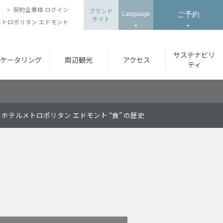
ズ
契約企業様 ログイン
ブランド
ご予約
Language
サイト
トロポリタン エドモント
サステナビリ
ケータリング
周辺観光
アクセス
ティ
ホテルメトロポリタン エドモント “食” の歴史