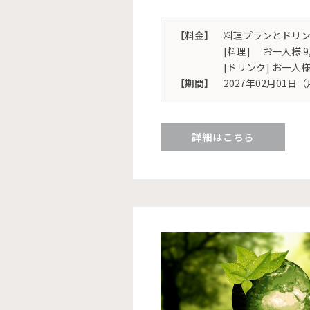
【料金】
料理プランとドリ
[料理] お一人様 9
[ドリンク] お一人様 
【期間】
2027年02月01日（
詳細はこちら