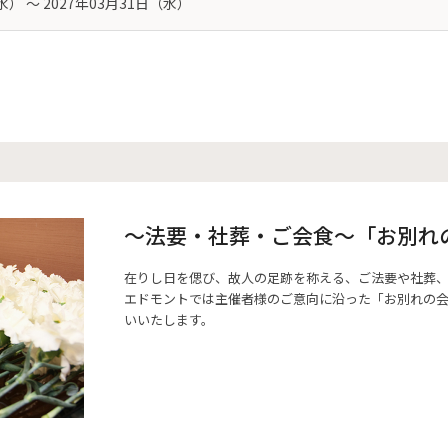
水） 〜 2027年03月31日（水）
～法要・社葬・ご会食～「お別れ
在りし日を偲び、故人の足跡を称える、ご法要や社葬
エドモントでは主催者様のご意向に沿った「お別れの
いいたします。