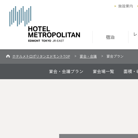
施設案内
レ
宿泊
ホテルメトロポリタンエドモントTOP
宴会・会議
宴会プラン
宴会・会議プラン
宴会場一覧
面積・