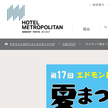
施設案内
レ
宿泊
ホテルメトロポリタンエドモントTOP
公式ブログ
「エドモント夏まつ