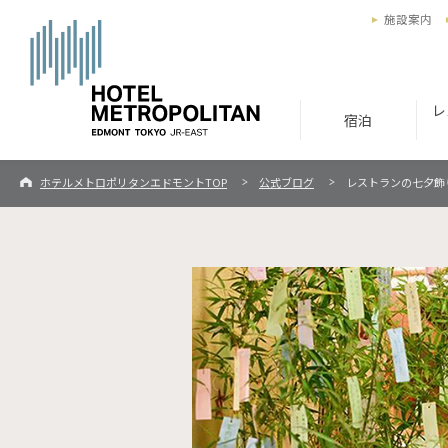
施設案内
レ
宿泊
ホテルメトロポリタンエドモントTOP
公式ブログ
レストランの七夕飾