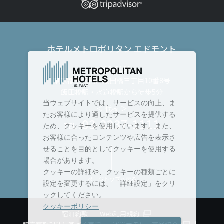
ホテルメトロポリタン エドモント
〒102-8130
東京都千代田区飯田橋三丁目10番8号
飯田橋駅・水道橋駅から徒歩5分
当ウェブサイトでは、サービスの向上、ま
＜ 代表 ＞
たお客様により適したサービスを提供する
03-3237-1111
TEL :
ため、クッキーを使用しています。また、
お客様に合ったコンテンツや広告を表示さ
せることを目的としてクッキーを使用する
場合があります。
クッキーの詳細や、クッキーの種類ごとに
ページトップへ戻る
設定を変更するには、「詳細設定」をクリ
ックしてください。
クッキーポリシー
宿泊約款
Web利用規約