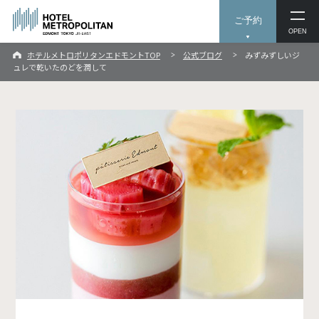
ご予約
OPEN
ホテルメトロポリタンエドモントTOP
公式ブログ
みずみずしいジ
ュレで乾いたのどを潤して