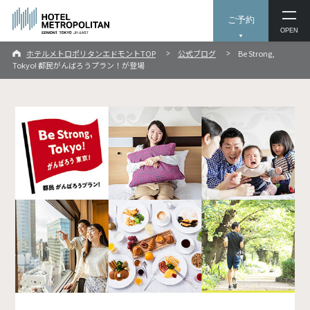
ご予約
OPEN
ホテルメトロポリタンエドモントTOP
公式ブログ
Be Strong,
Tokyo! 都民がんばろうプラン！が登場