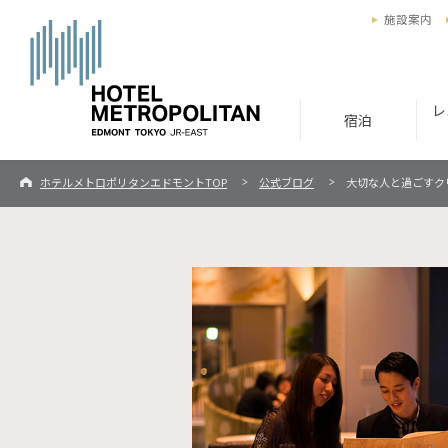
施設案内
レ
宿泊
ホテルメトロポリタンエドモントTOP
公式ブログ
大切な人と過ごすク