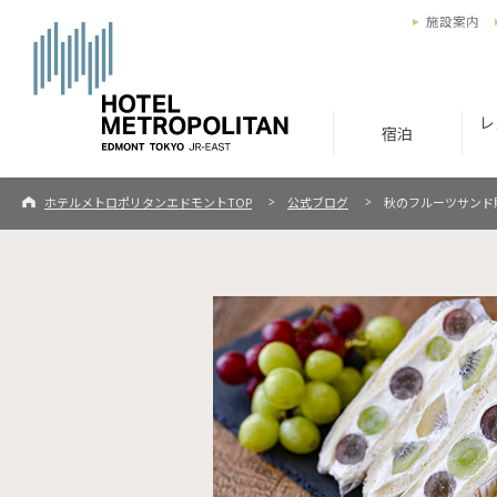
施設案内
レ
宿泊
ホテルメトロポリタンエドモントTOP
公式ブログ
秋のフルーツサンド販