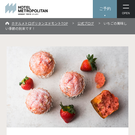
ご予約
OPEN
ホテルメトロポリタンエドモントTOP
公式ブログ
いちごの美味し
い季節の到来です！