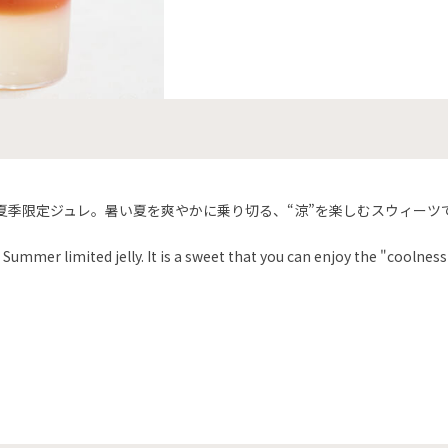
夏季限定ジュレ。暑い夏を爽やかに乗り切る、“涼”を楽しむスウィーツ
 Summer limited jelly. It is a sweet that you can enjoy the "coolne