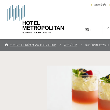
施設案内
レ
宿泊
ホテルメトロポリタンエドモントTOP
公式ブログ
赤と白の鮮やかなコ