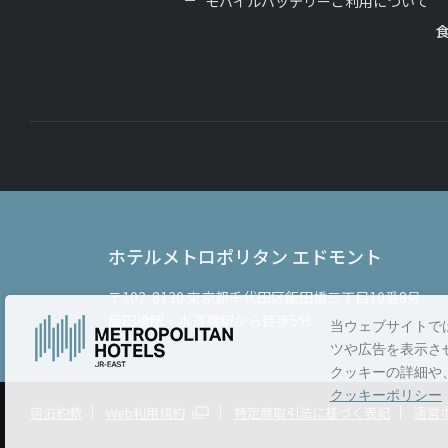
モバイルバッテリーご利用について
ホテルメトロポリタン エドモント
〒102-8130
東京都千代田区飯田橋三丁目10番8号
飯田橋駅・水道橋駅から徒歩5分
当ウェブサイトで
ツや広告を表示さ
クッキーの詳細や
クッキーポリシー
宿泊約款
Web利用規約
特定商取引法に基づく表記
運営