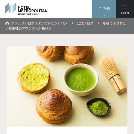
ご予約
OPEN
ホテルメトロポリタンエドモントTOP
公式ブログ
新緑にふさわし
い抹茶味のマウンテンが新登場！