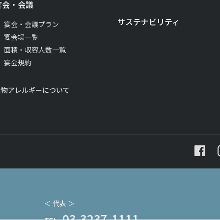
宴会・会議
サステナビリティ
宴会・会議プラン
宴会場一覧
面積・収容人数一覧
宴会規約
食物アレルギーについて
＜ 代表 ＞
03-3237-1111