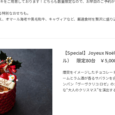
lケーキをご用意しております！どちらも数量限定なので、お早目のご予約が
る特別なおせちも。
え、オマール海老や黒毛和牛、キャヴィアなど、厳選食材を贅沢に盛り
【Special】Joyeux 
ル） 限定80台 ￥5,00
煙突をイメージしたチョコレー
ームとラム酒が香るサバランを
ンパン「ヴーヴクリコ ロゼ」の
な“大人のクリスマス”を演出す