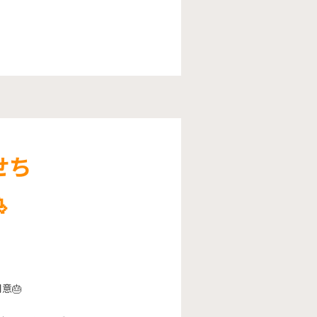
せち

意🎂