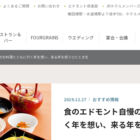
よくあるご質問
お問い合わせ
エドモント倶楽部
JRホテルメンバー
飯田橋駅・水道橋駅より徒歩5分、ホテルメ
ストラン＆
FOURGRAINS
ウエディング
宴会・会議
バー
のお料理とともに行く年を想い、来る年を祝うひとときを
2019.12.27
おすすめ情報
食のエドモント自慢
く年を想い、来る年