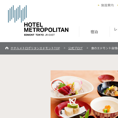
施設案内
レ
宿泊
ホテルメトロポリタンエドモントTOP
公式ブログ
食のエドモント自慢