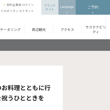
ズ
契約企業様 ログイン
ブランド
ご予約
Language
サイト
トロポリタン エドモント
サステナビリ
ケータリング
周辺観光
アクセス
ティ
のお料理とともに行
を祝うひとときを