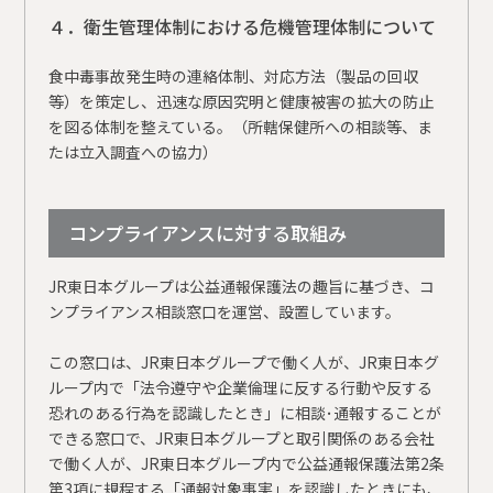
４．衛生管理体制における危機管理体制について
食中毒事故発生時の連絡体制、対応方法（製品の回収
等）を策定し、迅速な原因究明と健康被害の拡大の防止
を図る体制を整えている。（所轄保健所への相談等、ま
たは立入調査への協力）
コンプライアンスに対する取組み
JR東日本グループは公益通報保護法の趣旨に基づき、コ
ンプライアンス相談窓口を運営、設置しています。
この窓口は、JR東日本グループで働く人が、JR東日本グ
ループ内で「法令遵守や企業倫理に反する行動や反する
恐れのある行為を認識したとき」に相談･通報することが
できる窓口で、JR東日本グループと取引関係のある会社
で働く人が、JR東日本グループ内で公益通報保護法第2条
第3項に規程する「通報対象事実」を認識したときにも、