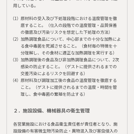
用している。
原材料の受入及び下処理段階における温度管理を徹
底すること。（仕入の段階での温度管理・品質保善
の徹底及び汚染リスクを想定した下処理の方法）
加熱調理食品について、中心部までの十分な加熱によ
る食中毒菌を死滅させること。（食材毎の特徴を十
分理解し、その食材に適正な加熱調理を実行する）
加熱調理後の食品及び非加熱調理食品について、2次
感染の防止すること。（ゲストに提供されるまでの
交差汚染によるリスクを回避する）
原材料及び調理加工後の食品の温度管理を徹底する
こと。（ゲストに提供されるまでの温度・時間を管
理し、食中毒菌の繁殖を防止する）
２．施設設備、機械器具の衛生管理
各営業施設における食品衛生責任者が責任者となり、施
設設備の有害微生物汚染防止・異物混入及び害虫侵入の