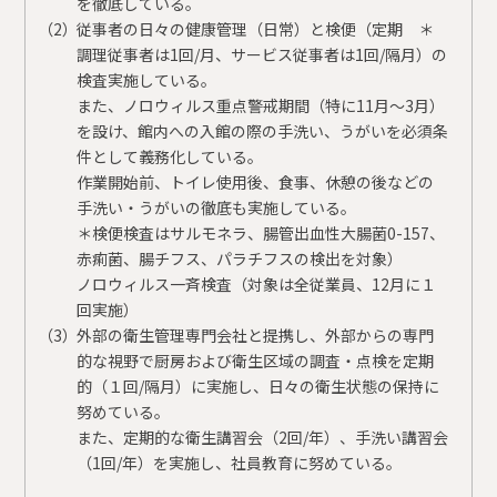
を徹底している。
従事者の日々の健康管理（日常）と検便（定期 ＊
調理従事者は1回/月、サービス従事者は1回/隔月）の
検査実施している。
また、ノロウィルス重点警戒期間（特に11月〜3月）
を設け、館内への入館の際の手洗い、うがいを必須条
件として義務化している。
作業開始前、トイレ使用後、食事、休憩の後などの
手洗い・うがいの徹底も実施している。
＊検便検査はサルモネラ、腸管出血性大腸菌0-157、
赤痢菌、腸チフス、パラチフスの検出を対象）
ノロウィルス一斉検査（対象は全従業員、12月に１
回実施）
外部の衛生管理専門会社と提携し、外部からの専門
的な視野で厨房および衛生区域の調査・点検を定期
的（１回/隔月）に実施し、日々の衛生状態の保持に
努めている。
また、定期的な衛生講習会（2回/年）、手洗い講習会
（1回/年）を実施し、社員教育に努めている。