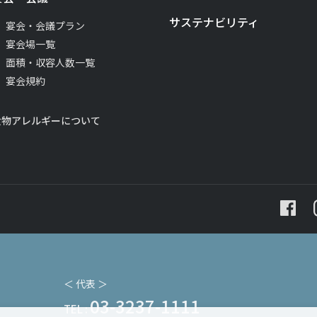
サステナビリティ
宴会・会議プラン
宴会場一覧
面積・収容人数一覧
宴会規約
食物アレルギーについて
＜ 代表 ＞
03-3237-1111
TEL :