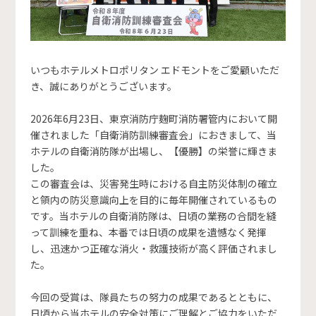
いつもホテルメトロポリタン エドモントをご愛顧いただ
き、誠にありがとうございます。
2026年6月23日、東京消防庁麹町消防署管内において開
催されました「自衛消防訓練審査会」におきまして、当
ホテルの自衛消防隊が出場し、【優勝】の栄誉に輝きま
した。
この審査会は、災害発生時における自主防災体制の確立
と領内の防災意識向上を目的に毎年開催されているもの
です。当ホテルの自衛消防隊は、日頃の業務の合間を縫
って訓練を重ね、本番では日頃の成果を遺憾なく発揮
し、迅速かつ正確な消火・救護技術が高く評価されまし
た。
今回の受賞は、隊員たちの努力の成果であるとともに、
日頃から当ホテルの安全対策にご理解とご協力をいただ