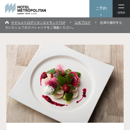
ご予約
OPEN
ホテルメトロポリタンエドモントTOP
公式ブログ
会津の食材をも
ちいたシェフのスぺシャリテをご堪能ください。