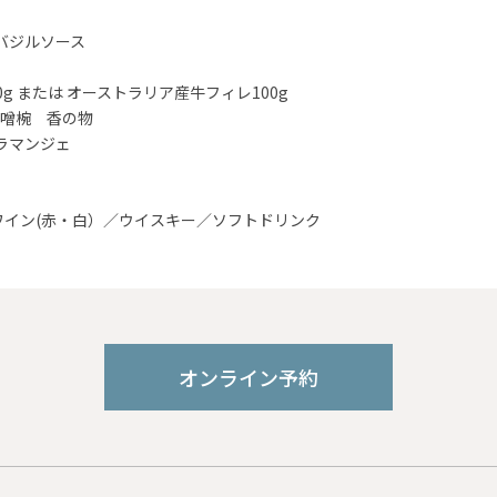
バジルソース
g または オーストラリア産牛フィレ100g
味噌椀 香の物
ラマンジェ
ワイン(赤・白）／ウイスキー／ソフトドリンク
オンライン予約