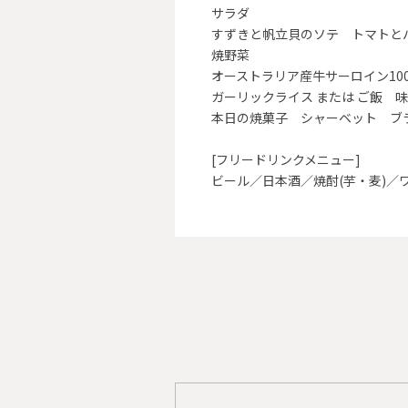
サラダ
すずきと帆立貝のソテ トマトと
焼野菜
オーストラリア産牛サーロイン100
ガーリックライス または ご飯 
本日の焼菓子 シャーベット ブ
[フリードリンクメニュー]
ビール／日本酒／焼酎(芋・麦)／