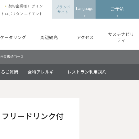
ズ
契約企業様 ログイン
ブランド
ご予約
Language
サイト
トロポリタン エドモント
サステナビリ
ケータリング
周辺観光
アクセス
ティ
付き鉄板焼コース
あるご質問
食物アレルギー
レストラン利用規約
-】フリードリンク付