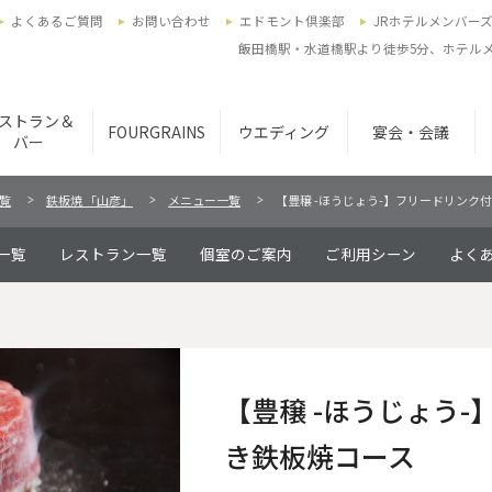
よくあるご質問
お問い合わせ
エドモント倶楽部
JRホテルメンバー
飯田橋駅・水道橋駅より徒歩5分、ホテルメ
ストラン＆
FOURGRAINS
ウエディング
宴会・会議
バー
一覧
鉄板焼 「山彦」
メニュー一覧
【豊穣 -ほうじょう-】フリードリンク
一覧
レストラン一覧
個室のご案内
ご利用シーン
よく
【豊穣 -ほうじょう
き鉄板焼コース