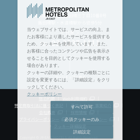
〒102-8130
東京都千代田区飯田橋三丁目10番8号
飯田橋駅・水道橋駅から徒歩5分
当ウェブサイトでは、サービスの向上、ま
＜ 代表 ＞
たお客様により適したサービスを提供する
03-3237-1111
TEL :
ため、クッキーを使用しています。また、
お客様に合ったコンテンツや広告を表示さ
せることを目的としてクッキーを使用する
場合があります。
クッキーの詳細や、クッキーの種類ごとに
ページトップへ戻る
設定を変更するには、「詳細設定」をクリ
ックしてください。
クッキーポリシー
宿泊約款
Web利用規約
特定商取引法に基づく表記
運営ホテル・事業紹介
すべて許可
会社概要
採用情報
プライバシーポリシー
クッキーポリシー
必須クッキーのみ
クッキー詳細設定
詳細設定
Copyright © JR-EAST HOTELS. All Rights Reserved.